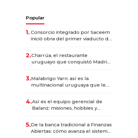
Popular
1.
Consorcio integrado por Saceem
inició obra del primer viaducto de
los Accesos Este a Montevideo;
inversión total asciende a US$ 54
2.
Charrúa, el restaurante
millones
uruguayo que conquistó Madrid:
sirve 300 cubiertos diarios, agota
reservas con un mes de
3.
Malabrigo Yarn: así es la
anticipación y prepara apertura
multinacional uruguaya que le
da de tejer al mundo
4.
Así es el equipo gerencial de
Balanz: misiones, hobbies y
metas para este año
5.
De la banca tradicional a Finanzas
Abiertas: cómo avanza el sistema
financiero uruguayo