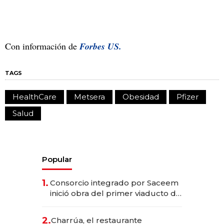
Con información de
Forbes US.
TAGS
HealthCare
Metsera
Obesidad
Pfizer
Salud
Popular
1.
Consorcio integrado por Saceem
inició obra del primer viaducto de
los Accesos Este a Montevideo;
inversión total asciende a US$ 54
2.
Charrúa, el restaurante