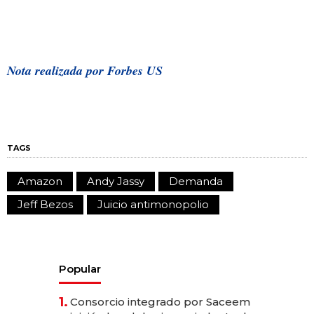
Nota realizada por Forbes US
TAGS
Amazon
Andy Jassy
Demanda
Jeff Bezos
Juicio antimonopolio
Popular
1.
Consorcio integrado por Saceem