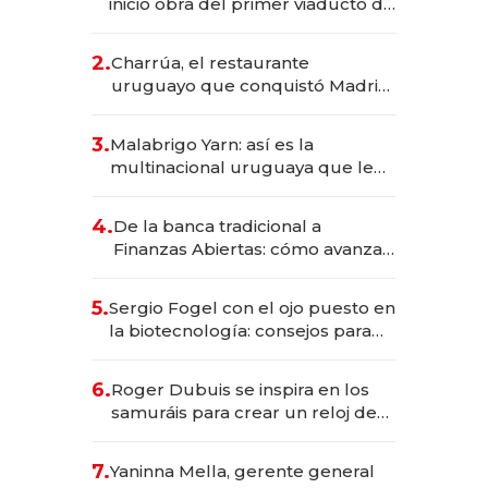
inició obra del primer viaducto de
los Accesos Este a Montevideo;
inversión total asciende a US$ 54
2.
Charrúa, el restaurante
millones
uruguayo que conquistó Madrid:
sirve 300 cubiertos diarios, agota
reservas con un mes de
3.
Malabrigo Yarn: así es la
anticipación y prepara apertura
multinacional uruguaya que le
da de tejer al mundo
4.
De la banca tradicional a
Finanzas Abiertas: cómo avanza
el sistema financiero uruguayo
5.
Sergio Fogel con el ojo puesto en
la biotecnología: consejos para
emprendedores, oportunidades
de inversión y el rol de la IA
6.
Roger Dubuis se inspira en los
samuráis para crear un reloj de
US$ 384.000
7.
Yaninna Mella, gerente general