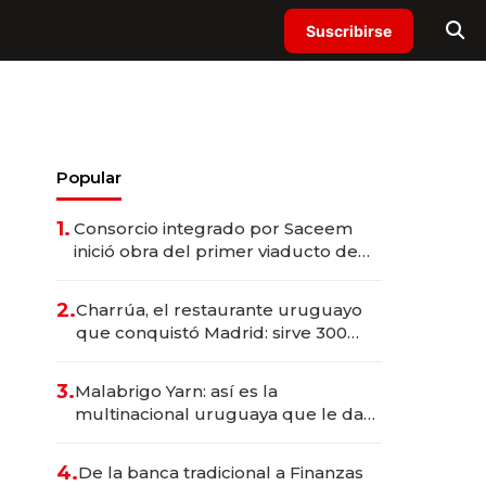
Suscribirse
Popular
1.
Consorcio integrado por Saceem
inició obra del primer viaducto de
los Accesos Este a Montevideo;
inversión total asciende a US$ 54
2.
Charrúa, el restaurante uruguayo
millones
que conquistó Madrid: sirve 300
cubiertos diarios, agota reservas
con un mes de anticipación y
3.
Malabrigo Yarn: así es la
prepara apertura
multinacional uruguaya que le da
de tejer al mundo
4.
De la banca tradicional a Finanzas