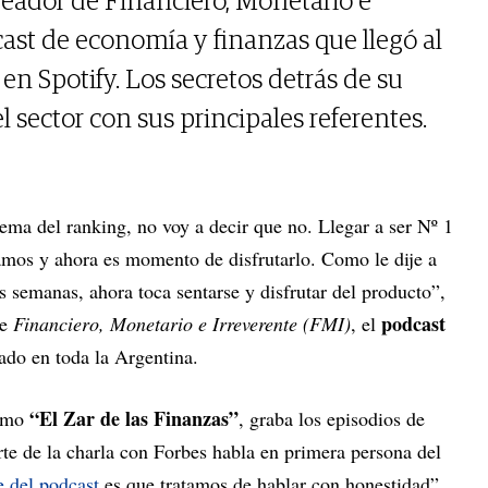
creador de Financiero, Monetario e
cast de economía y finanzas que llegó al
en Spotify. Los secretos detrás de su
l sector con sus principales referentes.
ema del ranking, no voy a decir que no. Llegar a ser Nº 1
íamos y ahora es momento de disfrutarlo. Como le dije a
as semanas, ahora toca sentarse y disfrutar del producto”,
podcast
de
Financiero, Monetario e Irreverente (FMI)
, el
hado en toda la Argentina.
“El Zar de las Finanzas”
como
, graba los episodios de
te de la charla con Forbes habla en primera persona del
e del podcast
es que tratamos de hablar con honestidad”,