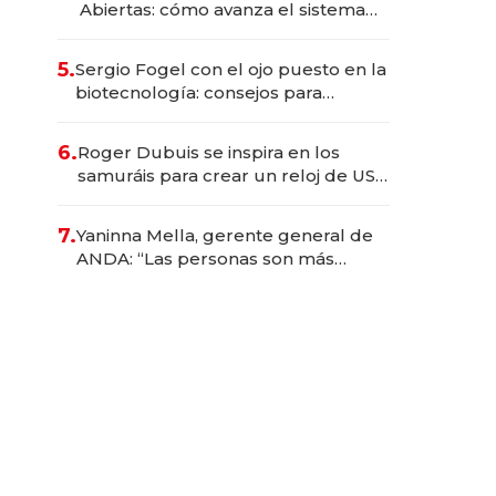
Abiertas: cómo avanza el sistema
financiero uruguayo
5.
Sergio Fogel con el ojo puesto en la
biotecnología: consejos para
emprendedores, oportunidades de
inversión y el rol de la IA
6.
Roger Dubuis se inspira en los
samuráis para crear un reloj de US$
384.000
7.
Yaninna Mella, gerente general de
ANDA: “Las personas son más
importantes que los problemas”