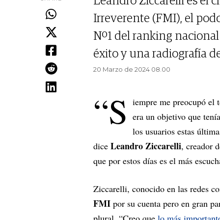
Leandro Ziccarelli es el 
Irreverente (FMI), el pod
Nº1 del ranking nacional 
éxito y una radiografía de
20 Marzo de 2024 08.00
“S
iempre me preocupó el t
era un objetivo que ten
los usuarios estas últim
Leandro Ziccarelli
dice
, creador 
que por estos días es el más escuc
Ziccarelli, conocido en las redes 
FMI
por su cuenta pero en gran par
plural. “Creo que
lo más important