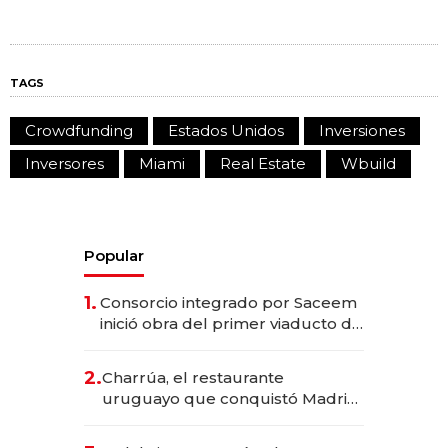
TAGS
Crowdfunding
Estados Unidos
Inversiones
Inversores
Miami
Real Estate
Wbuild
Popular
1.
Consorcio integrado por Saceem
inició obra del primer viaducto de
los Accesos Este a Montevideo;
inversión total asciende a US$ 54
2.
Charrúa, el restaurante
millones
uruguayo que conquistó Madrid:
sirve 300 cubiertos diarios, agota
reservas con un mes de