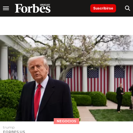
Suscribirse
NEGOCIOS
trump
FORBES US