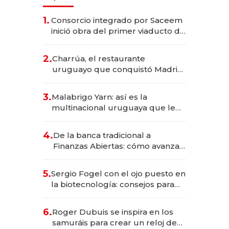
1.
Consorcio integrado por Saceem
inició obra del primer viaducto de
los Accesos Este a Montevideo;
inversión total asciende a US$ 54
2.
Charrúa, el restaurante
millones
uruguayo que conquistó Madrid:
sirve 300 cubiertos diarios, agota
reservas con un mes de
3.
Malabrigo Yarn: así es la
anticipación y prepara apertura
multinacional uruguaya que le
da de tejer al mundo
4.
De la banca tradicional a
Finanzas Abiertas: cómo avanza
el sistema financiero uruguayo
5.
Sergio Fogel con el ojo puesto en
la biotecnología: consejos para
emprendedores, oportunidades
de inversión y el rol de la IA
6.
Roger Dubuis se inspira en los
samuráis para crear un reloj de