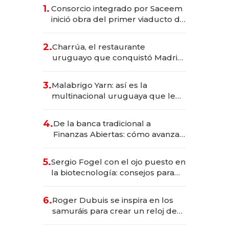
1.
Consorcio integrado por Saceem
inició obra del primer viaducto de
los Accesos Este a Montevideo;
inversión total asciende a US$ 54
2.
Charrúa, el restaurante
millones
uruguayo que conquistó Madrid:
sirve 300 cubiertos diarios, agota
reservas con un mes de
3.
Malabrigo Yarn: así es la
anticipación y prepara apertura
multinacional uruguaya que le
da de tejer al mundo
4.
De la banca tradicional a
Finanzas Abiertas: cómo avanza
el sistema financiero uruguayo
5.
Sergio Fogel con el ojo puesto en
la biotecnología: consejos para
emprendedores, oportunidades
de inversión y el rol de la IA
6.
Roger Dubuis se inspira en los
samuráis para crear un reloj de
US$ 384.000