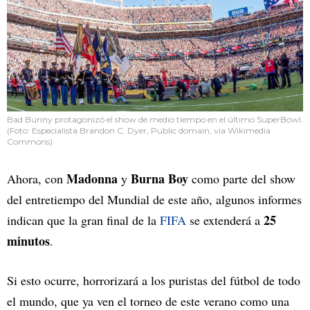
Bad Bunny protagonizó el show de medio tiempo en el último SuperBowl.
(Foto: Especialista Brandon C. Dyer, Public domain, via Wikimedia
Commons)
Madonna
Burna Boy
Ahora, con
y
como parte del show
del entretiempo del Mundial de este año, algunos informes
25
indican que la gran final de la
FIFA
se extenderá a
minutos
.
Si esto ocurre, horrorizará a los puristas del fútbol de todo
el mundo, que ya ven el torneo de este verano como una