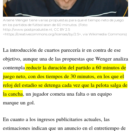
Arsene Wenger tiene varias propuestas para que el tiempo neto de juego
en los partidos de fútbol sean de 60 minutos. (Foto:
http://www.postproduktie.nl, CC BY 2.5
<https://creativecommons.org/licenses/by/2.5>, via Wikimedia Commons)
La introducción de cuartos parecería ir en contra de ese
objetivo, aunque una de las propuestas que Wenger analiza
contempla
reducir la duración del partido a 60 minutos de
juego neto, con dos tiempos de 30 minutos, en los que el
reloj del estadio se detenga cada vez que la pelota salga de
la cancha
, un jugador cometa una falta o un equipo
marque un gol.
En cuanto a los ingresos publicitarios actuales, las
estimaciones indican que un anuncio en el entretiempo de