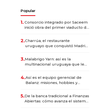
Popular
1.
Consorcio integrado por Saceem
inició obra del primer viaducto de
los Accesos Este a Montevideo;
inversión total asciende a US$ 54
2.
Charrúa, el restaurante
millones
uruguayo que conquistó Madrid:
sirve 300 cubiertos diarios, agota
reservas con un mes de
3.
Malabrigo Yarn: así es la
anticipación y prepara apertura
multinacional uruguaya que le
da de tejer al mundo
4.
Así es el equipo gerencial de
Balanz: misiones, hobbies y
metas para este año
5.
De la banca tradicional a Finanzas
Abiertas: cómo avanza el sistema
financiero uruguayo