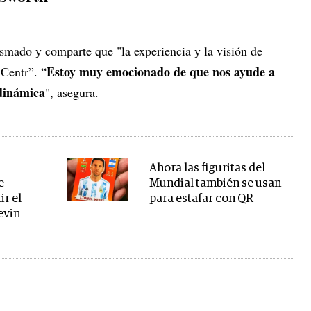
smado y comparte que "la experiencia y la visión de
Estoy muy emocionado de que nos ayude a
Centr”. “
dinámica
", asegura.
s
Ahora las figuritas del
e
Mundial también se usan
ir el
para estafar con QR
evin