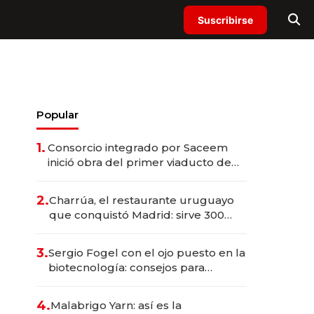
Suscribirse
Popular
1.
Consorcio integrado por Saceem
inició obra del primer viaducto de
los Accesos Este a Montevideo;
inversión total asciende a US$ 54
2.
Charrúa, el restaurante uruguayo
millones
que conquistó Madrid: sirve 300
cubiertos diarios, agota reservas
con un mes de anticipación y
3.
Sergio Fogel con el ojo puesto en la
prepara apertura
biotecnología: consejos para
emprendedores, oportunidades de
inversión y el rol de la IA
4.
Malabrigo Yarn: así es la