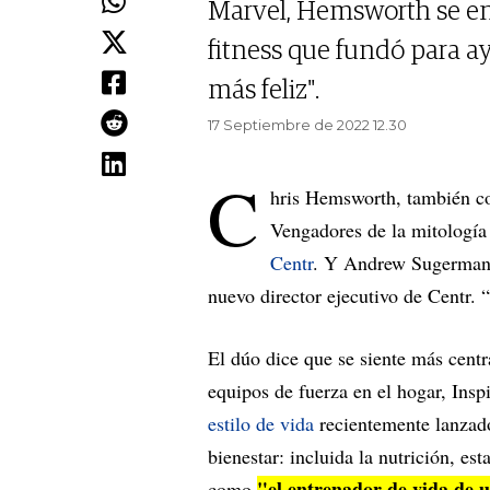
Marvel, Hemsworth se enf
fitness que fundó para ay
más feliz".
17 Septiembre de 2022 12.30
C
hris Hemsworth, también co
Vengadores de la mitología
Centr
. Y Andrew Sugerman, 
nuevo director ejecutivo de Centr. “
El dúo dice que se siente más cent
equipos de fuerza en el hogar, Insp
estilo de vida
recientemente lanzado
bienestar: incluida la nutrición, es
"el entrenador de vida de u
como