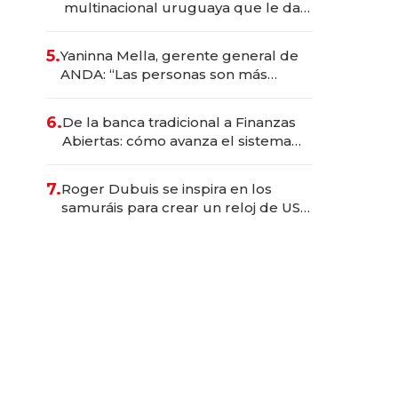
multinacional uruguaya que le da
de tejer al mundo
5.
Yaninna Mella, gerente general de
ANDA: “Las personas son más
importantes que los problemas”
6.
De la banca tradicional a Finanzas
Abiertas: cómo avanza el sistema
financiero uruguayo
7.
Roger Dubuis se inspira en los
samuráis para crear un reloj de US$
384.000