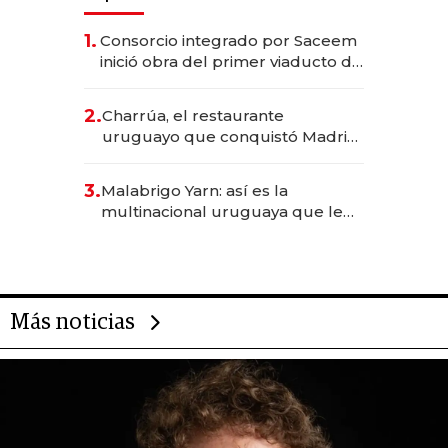
1.
Consorcio integrado por Saceem
inició obra del primer viaducto de
los Accesos Este a Montevideo;
inversión total asciende a US$ 54
2.
Charrúa, el restaurante
millones
uruguayo que conquistó Madrid:
sirve 300 cubiertos diarios, agota
reservas con un mes de
3.
Malabrigo Yarn: así es la
anticipación y prepara apertura
multinacional uruguaya que le
da de tejer al mundo
Más noticias