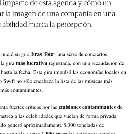
l impacto de esta agenda y cómo un
ar la imagen de una compañía en una
tabilidad marca la percepción.
t
Eras Tour
inició su gira
, una serie de conciertos
más lucrativa
 la gira
registrada, con una recaudación de
hasta la fecha. Esta gira impulsó las economías locales en
 Swift no sólo encabeza la lista de las músicas más
 más contaminantes.
emisiones contaminantes de
nta fuertes críticas por las
 rastrea a las celebridades que vuelan de forma privada
vado generó aproximadamente 8.300 toneladas de
1.800 veces
que equivale a unas
las emisiones anuales