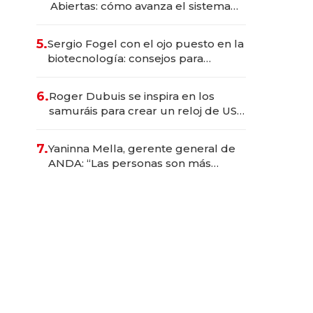
Abiertas: cómo avanza el sistema
financiero uruguayo
5.
Sergio Fogel con el ojo puesto en la
biotecnología: consejos para
emprendedores, oportunidades de
inversión y el rol de la IA
6.
Roger Dubuis se inspira en los
samuráis para crear un reloj de US$
384.000
7.
Yaninna Mella, gerente general de
ANDA: “Las personas son más
importantes que los problemas”