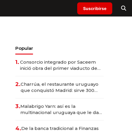
Suscribirse
Popular
1.
Consorcio integrado por Saceem
inició obra del primer viaducto de
los Accesos Este a Montevideo;
inversión total asciende a US$ 54
2.
Charrúa, el restaurante uruguayo
millones
que conquistó Madrid: sirve 300
cubiertos diarios, agota reservas
con un mes de anticipación y
3.
Malabrigo Yarn: así es la
prepara apertura
multinacional uruguaya que le da
de tejer al mundo
4.
De la banca tradicional a Finanzas