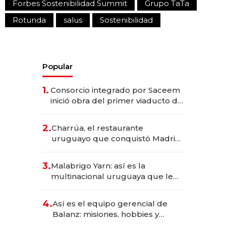
Forbes Sostenibilidad Summit
Grupo TaTa
Rotunda
salus
Sostenibilidad
Popular
1.
Consorcio integrado por Saceem
inició obra del primer viaducto de
los Accesos Este a Montevideo;
inversión total asciende a US$ 54
2.
Charrúa, el restaurante
millones
uruguayo que conquistó Madrid:
sirve 300 cubiertos diarios, agota
reservas con un mes de
3.
Malabrigo Yarn: así es la
anticipación y prepara apertura
multinacional uruguaya que le
da de tejer al mundo
4.
Así es el equipo gerencial de
Balanz: misiones, hobbies y
metas para este año