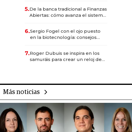
5.
De la banca tradicional a Finanzas
Abiertas: cómo avanza el sistema
financiero uruguayo
6.
Sergio Fogel con el ojo puesto
en la biotecnología: consejos
para emprendedores,
oportunidades de inversión y el
7.
Roger Dubuis se inspira en los
rol de la IA
samuráis para crear un reloj de
US$ 384.000
Más noticias