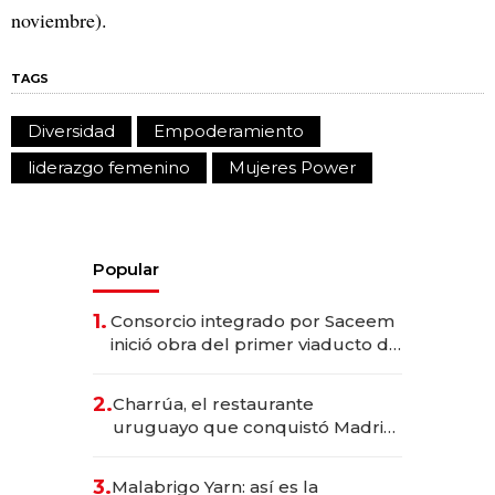
noviembre).
TAGS
Diversidad
Empoderamiento
liderazgo femenino
Mujeres Power
Popular
1.
Consorcio integrado por Saceem
inició obra del primer viaducto de
los Accesos Este a Montevideo;
inversión total asciende a US$ 54
2.
Charrúa, el restaurante
millones
uruguayo que conquistó Madrid:
sirve 300 cubiertos diarios, agota
reservas con un mes de
3.
Malabrigo Yarn: así es la