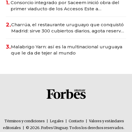
1.
Consorcio integrado por Saceem inició obra del
primer viaducto de los Accesos Este a
Montevideo; inversión total asciende a US$ 54
millones
2.
Charrúa, el restaurante uruguayo que conquistó
Madrid: sirve 300 cubiertos diarios, agota reservas
con un mes de anticipación y prepara apertura
3.
Malabrigo Yarn: así es la multinacional uruguaya
que le da de tejer al mundo
Términos y condiciones
|
Legales
|
Contacto
|
Valores y estándares
editoriales
|
© 2026. Forbes Uruguay. Todos los derechos reservados.