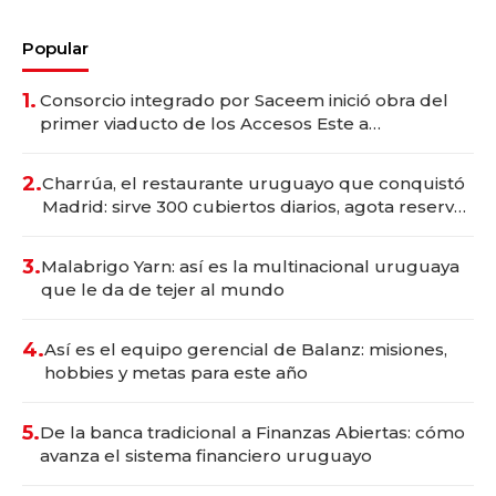
Popular
1.
Consorcio integrado por Saceem inició obra del
primer viaducto de los Accesos Este a
Montevideo; inversión total asciende a US$ 54
millones
2.
Charrúa, el restaurante uruguayo que conquistó
Madrid: sirve 300 cubiertos diarios, agota reservas
con un mes de anticipación y prepara apertura
3.
Malabrigo Yarn: así es la multinacional uruguaya
que le da de tejer al mundo
4.
Así es el equipo gerencial de Balanz: misiones,
hobbies y metas para este año
5.
De la banca tradicional a Finanzas Abiertas: cómo
avanza el sistema financiero uruguayo