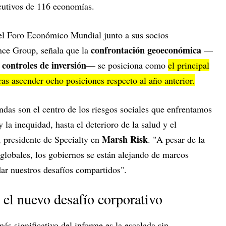
cutivos de 116 economías.
r el Foro Económico Mundial junto a sus socios
confrontación geoeconómica
nce Group, señala que la
—
controles de inversión
y
— se posiciona como
el principal
ras ascender ocho posiciones respecto al año anterior.
das son el centro de los riesgos sociales que enfrentamos
 la inequidad, hasta el deterioro de la salud y el
Marsh Risk
, presidente de Specialty en
. "A pesar de la
 globales, los gobiernos se están alejando de marcos
dar nuestros desafíos compartidos".
 el nuevo desafío corporativo
más significativo del informe es la escalada sin