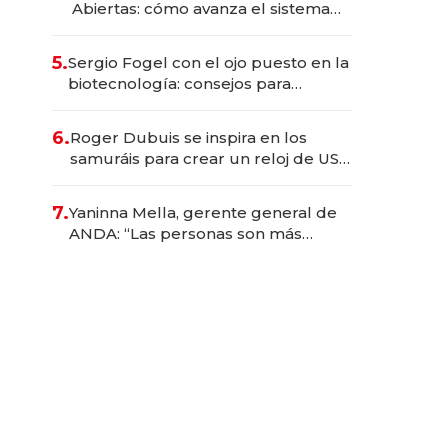
Abiertas: cómo avanza el sistema
financiero uruguayo
5.
Sergio Fogel con el ojo puesto en la
biotecnología: consejos para
emprendedores, oportunidades de
inversión y el rol de la IA
6.
Roger Dubuis se inspira en los
samuráis para crear un reloj de US$
384.000
7.
Yaninna Mella, gerente general de
ANDA: “Las personas son más
importantes que los problemas”