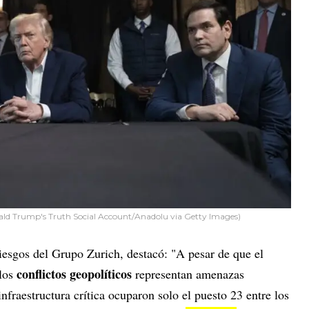
ald Trump's Truth Social Account/Anadolu via Getty Images)
iesgos del Grupo Zurich, destacó: "A pesar de que el
conflictos geopolíticos
los
representan amenazas
 infraestructura crítica ocuparon solo el puesto 23 entre los