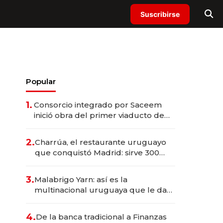
Suscribirse
Popular
1.
Consorcio integrado por Saceem
inició obra del primer viaducto de
los Accesos Este a Montevideo;
inversión total asciende a US$ 54
2.
Charrúa, el restaurante uruguayo
millones
que conquistó Madrid: sirve 300
cubiertos diarios, agota reservas
con un mes de anticipación y
3.
Malabrigo Yarn: así es la
prepara apertura
multinacional uruguaya que le da
de tejer al mundo
4.
De la banca tradicional a Finanzas