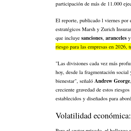
participación de más de 11.000 eje
El reporte, publicado l viernes po
estratégicos Marsh y Zurich Insura
sanciones
aranceles
que incluye
,
riesgo para las empresas en 2026, t
"Las divisiones cada vez más profun
hoy, desde la fragmentación social y
Andrew George
bienestar", señaló
creciente gravedad de estos riesgos
establecidos y diseñados para abor
Volatilidad económica:
Para el sector privado, el hallazgo 