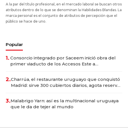
A la par del título profesional, en el mercado laboral se buscan otros
atributos dentro de lo que se denominan la Habilidades Blandas. La
marca personal es el conjunto de atributos de percepción que el
público se hace de uno.
Popular
1.
Consorcio integrado por Saceem inició obra del
primer viaducto de los Accesos Este a
Montevideo; inversión total asciende a US$ 54
millones
2.
Charrúa, el restaurante uruguayo que conquistó
Madrid: sirve 300 cubiertos diarios, agota reservas
con un mes de anticipación y prepara apertura
3.
Malabrigo Yarn: así es la multinacional uruguaya
que le da de tejer al mundo