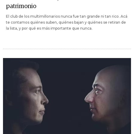
patrimonio
El club de los multimillonarios nunca fue tan grande ni tan rico. Acá
te contamos quiénes suben, quiénes bajan y quiénes se retiran de
la lista, y por qué es más importante que nunca.