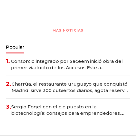
MAS NOTICIAS
Popular
1.
Consorcio integrado por Saceem inició obra del
primer viaducto de los Accesos Este a
Montevideo; inversión total asciende a US$ 54
millones
2.
Charrúa, el restaurante uruguayo que conquistó
Madrid: sirve 300 cubiertos diarios, agota reservas
con un mes de anticipación y prepara apertura
3.
Sergio Fogel con el ojo puesto en la
biotecnología: consejos para emprendedores,
oportunidades de inversión y el rol de la IA