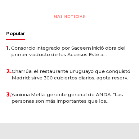
MAS NOTICIAS
Popular
1.
Consorcio integrado por Saceem inició obra del
primer viaducto de los Accesos Este a
Montevideo; inversión total asciende a US$ 54
millones
2.
Charrúa, el restaurante uruguayo que conquistó
Madrid: sirve 300 cubiertos diarios, agota reservas
con un mes de anticipación y prepara apertura
3.
Yaninna Mella, gerente general de ANDA: “Las
personas son más importantes que los
problemas”