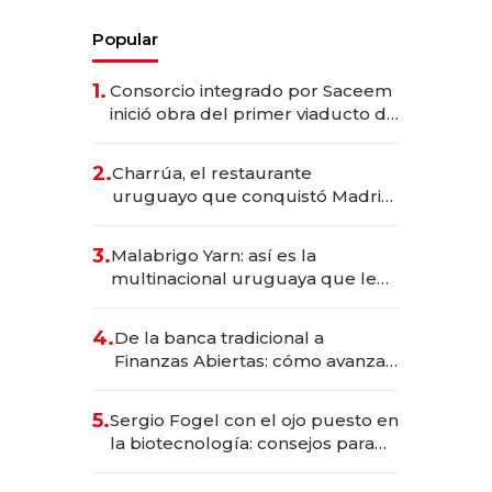
Popular
1.
Consorcio integrado por Saceem
inició obra del primer viaducto de
los Accesos Este a Montevideo;
inversión total asciende a US$ 54
2.
Charrúa, el restaurante
millones
uruguayo que conquistó Madrid:
sirve 300 cubiertos diarios, agota
reservas con un mes de
3.
Malabrigo Yarn: así es la
anticipación y prepara apertura
multinacional uruguaya que le
da de tejer al mundo
4.
De la banca tradicional a
Finanzas Abiertas: cómo avanza
el sistema financiero uruguayo
5.
Sergio Fogel con el ojo puesto en
la biotecnología: consejos para
emprendedores, oportunidades
de inversión y el rol de la IA