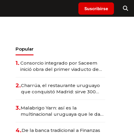
Suscribirse
Popular
1.
Consorcio integrado por Saceem
inició obra del primer viaducto de
los Accesos Este a Montevideo;
inversión total asciende a US$ 54
2.
Charrúa, el restaurante uruguayo
millones
que conquistó Madrid: sirve 300
cubiertos diarios, agota reservas
con un mes de anticipación y
3.
Malabrigo Yarn: así es la
prepara apertura
multinacional uruguaya que le da
de tejer al mundo
4.
De la banca tradicional a Finanzas