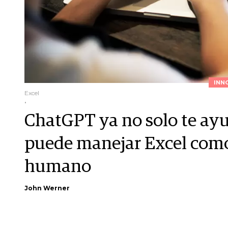
INN
Excel
.
ChatGPT ya no solo te ay
puede manejar Excel como 
humano
John Werner