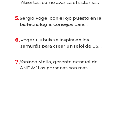
Abiertas: cómo avanza el sistema
financiero uruguayo
5.
Sergio Fogel con el ojo puesto en la
biotecnología: consejos para
emprendedores, oportunidades de
inversión y el rol de la IA
6.
Roger Dubuis se inspira en los
samuráis para crear un reloj de US$
384.000
7.
Yaninna Mella, gerente general de
ANDA: “Las personas son más
importantes que los problemas”