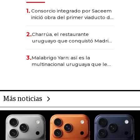
1.
Consorcio integrado por Saceem
inició obra del primer viaducto de
los Accesos Este a Montevideo;
inversión total asciende a US$ 54
2.
Charrúa, el restaurante
millones
uruguayo que conquistó Madrid:
sirve 300 cubiertos diarios, agota
reservas con un mes de
3.
Malabrigo Yarn: así es la
anticipación y prepara apertura
multinacional uruguaya que le
da de tejer al mundo
Más noticias