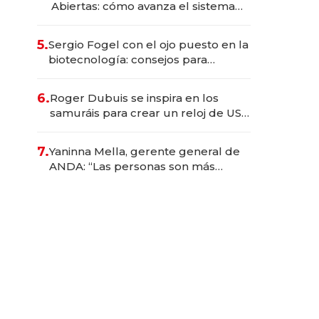
Abiertas: cómo avanza el sistema
financiero uruguayo
5.
Sergio Fogel con el ojo puesto en la
biotecnología: consejos para
emprendedores, oportunidades de
inversión y el rol de la IA
6.
Roger Dubuis se inspira en los
samuráis para crear un reloj de US$
384.000
7.
Yaninna Mella, gerente general de
ANDA: “Las personas son más
importantes que los problemas”