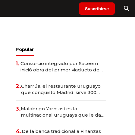
Suscribirse
Popular
1.
Consorcio integrado por Saceem
inició obra del primer viaducto de
los Accesos Este a Montevideo;
inversión total asciende a US$ 54
2.
Charrúa, el restaurante uruguayo
millones
que conquistó Madrid: sirve 300
cubiertos diarios, agota reservas
con un mes de anticipación y
3.
Malabrigo Yarn: así es la
prepara apertura
multinacional uruguaya que le da
de tejer al mundo
4.
De la banca tradicional a Finanzas