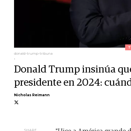
T
donald-trump-tribuna
.
Donald Trump insinúa que
presidente en 2024: cuánd
Nicholas Reimann
SHARE