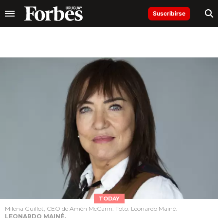
Suscribirse
TODAY
Milena Guillot, CEO de Amén McCann. Foto: Leonardo Mainé.
LEONARDO MAINÉ.