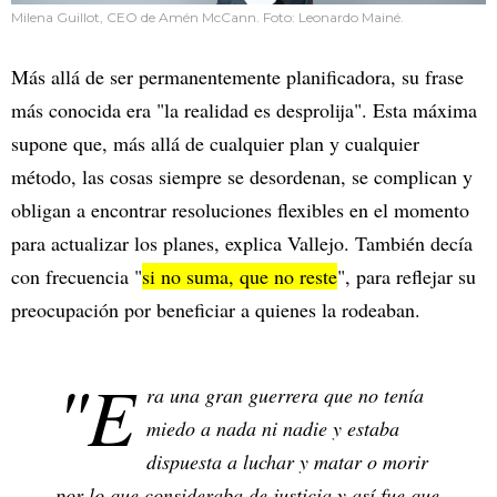
Milena Guillot, CEO de Amén McCann. Foto: Leonardo Mainé.
Más allá de ser permanentemente planificadora, su frase
más conocida era "la realidad es desprolija". Esta máxima
supone que, más allá de cualquier plan y cualquier
método, las cosas siempre se desordenan, se complican y
obligan a encontrar resoluciones flexibles en el momento
para actualizar los planes, explica Vallejo. También decía
con frecuencia "
si no suma, que no reste
", para reflejar su
preocupación por beneficiar a quienes la rodeaban.
"E
ra una gran guerrera que no tenía
miedo a nada ni nadie y estaba
dispuesta a luchar y matar o morir
por lo que consideraba de justicia y así fue que