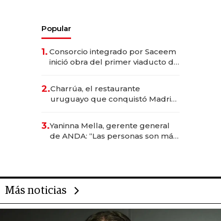
Popular
1.
Consorcio integrado por Saceem
inició obra del primer viaducto de
los Accesos Este a Montevideo;
inversión total asciende a US$ 54
2.
Charrúa, el restaurante
millones
uruguayo que conquistó Madrid:
sirve 300 cubiertos diarios, agota
reservas con un mes de
3.
Yaninna Mella, gerente general
anticipación y prepara apertura
de ANDA: “Las personas son más
importantes que los problemas”
Más noticias