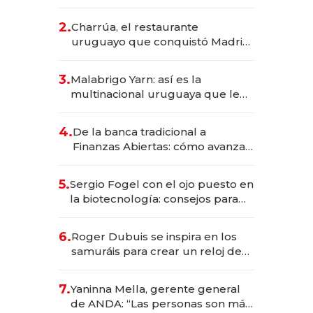
los Accesos Este a Montevideo;
inversión total asciende a US$ 54
2.
Charrúa, el restaurante
millones
uruguayo que conquistó Madrid:
sirve 300 cubiertos diarios, agota
reservas con un mes de
3.
Malabrigo Yarn: así es la
anticipación y prepara apertura
multinacional uruguaya que le
da de tejer al mundo
4.
De la banca tradicional a
Finanzas Abiertas: cómo avanza
el sistema financiero uruguayo
5.
Sergio Fogel con el ojo puesto en
la biotecnología: consejos para
emprendedores, oportunidades
de inversión y el rol de la IA
6.
Roger Dubuis se inspira en los
samuráis para crear un reloj de
US$ 384.000
7.
Yaninna Mella, gerente general
de ANDA: “Las personas son más