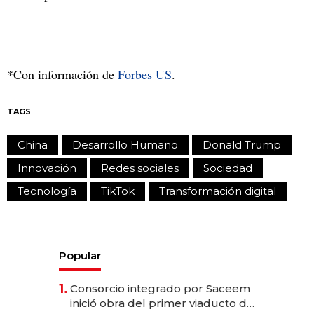
*Con información de
Forbes US
.
TAGS
China
Desarrollo Humano
Donald Trump
Innovación
Redes sociales
Sociedad
Tecnología
TikTok
Transformación digital
Popular
1.
Consorcio integrado por Saceem
inició obra del primer viaducto de