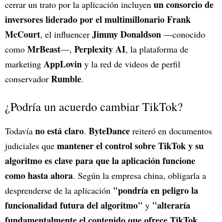
un consorcio de
cerrar un trato por la aplicación incluyen
inversores liderado por el multimillonario Frank
McCourt
Jimmy Donaldson
, el influencer
—conocido
MrBeast
Perplexity AI
como
—,
, la plataforma de
AppLovin
marketing
y la red de videos de perfil
Rumble
conservador
.
¿Podría un acuerdo cambiar TikTok?
no está claro
ByteDance
Todavía
.
reiteró en documentos
mantener el control sobre TikTok y su
judiciales que
algoritmo es clave para que la aplicación funcione
como hasta ahora
. Según la empresa china, obligarla a
"pondría en peligro la
desprenderse de la aplicación
funcionalidad futura del algoritmo"
"alteraría
y
fundamentalmente el contenido que ofrece TikTok