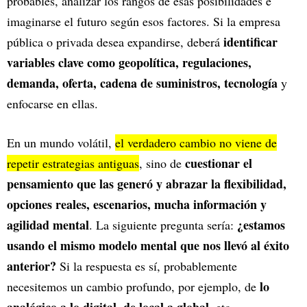
probables, analizar los rangos de esas posibilidades e
imaginarse el futuro según esos factores. Si la empresa
identificar
pública o privada desea expandirse, deberá
variables clave como geopolítica, regulaciones,
demanda, oferta, cadena de suministros, tecnología
y
enfocarse en ellas.
En un mundo volátil,
el verdadero cambio no viene de
cuestionar el
repetir estrategias antiguas
, sino de
pensamiento que las generó y abrazar la flexibilidad,
opciones reales, escenarios, mucha información y
agilidad mental
¿estamos
. La siguiente pregunta sería:
usando el mismo modelo mental que nos llevó al éxito
anterior?
Si la respuesta es sí, probablemente
lo
necesitemos un cambio profundo, por ejemplo, de
analógico a lo digital, de local a global
, etc.