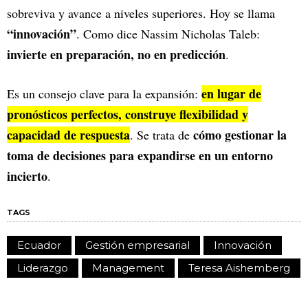
sobreviva y avance a niveles superiores. Hoy se llama
“innovación”
. Como dice Nassim Nicholas Taleb:
invierte en preparación, no en predicción
.
en lugar de
Es un consejo clave para la expansión:
pronósticos perfectos, construye flexibilidad y
capacidad de respuesta
cómo gestionar la
. Se trata de
toma de decisiones para expandirse en un entorno
incierto
.
TAGS
Ecuador
Gestión empresarial
Innovación
Liderazgo
Management
Teresa Aishemberg