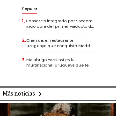
Popular
1.
Consorcio integrado por Saceem
inició obra del primer viaducto de
los Accesos Este a Montevideo;
inversión total asciende a US$ 54
2.
Charrúa, el restaurante
millones
uruguayo que conquistó Madrid:
sirve 300 cubiertos diarios, agota
reservas con un mes de
3.
Malabrigo Yarn: así es la
anticipación y prepara apertura
multinacional uruguaya que le
da de tejer al mundo
Más noticias