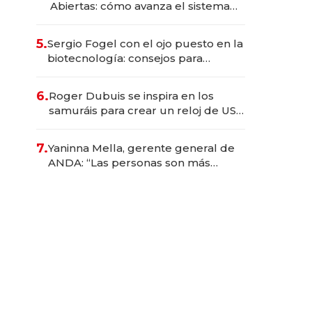
Abiertas: cómo avanza el sistema
financiero uruguayo
5.
Sergio Fogel con el ojo puesto en la
biotecnología: consejos para
emprendedores, oportunidades de
inversión y el rol de la IA
6.
Roger Dubuis se inspira en los
samuráis para crear un reloj de US$
384.000
7.
Yaninna Mella, gerente general de
ANDA: “Las personas son más
importantes que los problemas”