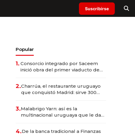
Suscribirse
Popular
1.
Consorcio integrado por Saceem
inició obra del primer viaducto de
los Accesos Este a Montevideo;
inversión total asciende a US$ 54
2.
Charrúa, el restaurante uruguayo
millones
que conquistó Madrid: sirve 300
cubiertos diarios, agota reservas
con un mes de anticipación y
3.
Malabrigo Yarn: así es la
prepara apertura
multinacional uruguaya que le da
de tejer al mundo
4.
De la banca tradicional a Finanzas