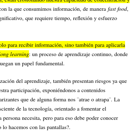
 con la que consumimos información, de manera
fast food
,
gnificativo, que requiere tiempo, reflexión y esfuerzo
olo para recibir información, sino también para aplicarla
elong learning
: un proceso de aprendizaje continuo, donde
d juegan un papel fundamental.
ización del aprendizaje, también presentan riesgos ya que
stra participación, exponiéndonos a contenidos
rizantes que de alguna forma nos ¨atrae o atrapa¨. La
ciente de la tecnología, orientado a fomentar el
a persona necesita, pero para eso debe poder conocer
lo hacemos con las pantallas?.