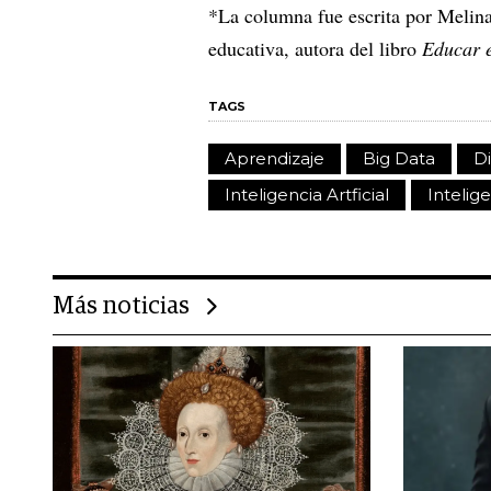
*La columna fue escrita por Melin
educativa, autora del libro
Educar e
TAGS
Aprendizaje
Big Data
Di
Inteligencia Artficial
Intelige
Más noticias