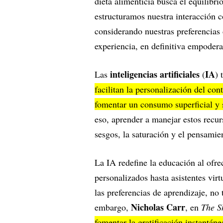
dieta alimenticia busca el equilibr
estructuramos nuestra interacción c
considerando nuestras preferencias 
experiencia, en definitiva empoder
inteligencias artificiales
IA
Las
(
) 
facilitan la personalización del co
fomentar un consumo superficial y 
eso, aprender a manejar estos recur
sesgos, la saturación y el pensami
La IA redefine la educación al ofr
personalizados hasta asistentes vir
las preferencias de aprendizaje, n
Nicholas Carr
embargo,
, en
The S
fomentar la gratificación instantán