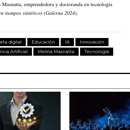
a Masnatta, emprendedora y doctoranda en tecnología
n tiempos sintéticos (Galerna 2024),
eta digital
Educación
IA
Innovación
ncia Artificial
Melina Masnatta
Tecnología