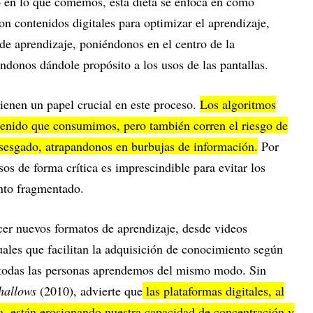
io en lo que comemos, esta dieta se enfoca en cómo
on contenidos digitales para optimizar el aprendizaje,
de aprendizaje, poniéndonos en el centro de la
andonos dándole propósito a los usos de las pantallas.
tienen un papel crucial en este proceso.
Los algoritmos
ntenido que consumimos, pero también corren el riesgo de
sesgado, atrapandonos en burbujas de información.
Por
sos de forma crítica es imprescindible para evitar los
ento fragmentado.
ecer nuevos formatos de aprendizaje, desde videos
tuales que facilitan la adquisición de conocimiento según
o todas las personas aprendemos del mismo modo. Sin
hallows
(2010), advierte que
las plataformas digitales, al
ea, están erosionando nuestra capacidad de concentración y