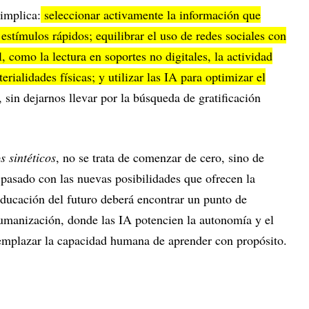
 implica:
seleccionar activamente la información que
stímulos rápidos; equilibrar el uso de redes sociales con
l, como la lectura en soportes no digitales, la actividad
terialidades físicas; y utilizar las IA para optimizar el
, sin dejarnos llevar por la búsqueda de gratificación
 sintéticos
, no se trata de comenzar de cero, sino de
 pasado con las nuevas posibilidades que ofrecen la
educación del futuro deberá encontrar un punto de
humanización, donde las IA potencien la autonomía y el
eemplazar la capacidad humana de aprender con propósito.