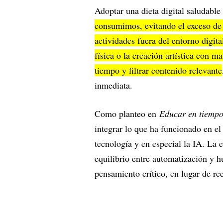
Adoptar una dieta digital saludable
consumimos, evitando el exceso de e
actividades fuera del entorno digita
física o la creación artística con ma
tiempo y filtrar contenido relevante
inmediata.
Como planteo en
Educar en tiempos
integrar lo que ha funcionado en el
tecnología y en especial la IA. La 
equilibrio entre automatización y 
pensamiento crítico, en lugar de r