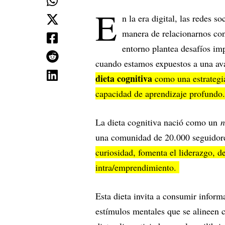
E
n la era digital, las redes s
manera de relacionarnos con
entorno plantea desafíos im
cuando estamos expuestos a una ava
dieta cognitiva
como una estrategia 
capacidad de aprendizaje profundo.
La dieta cognitiva nació como un
n
una comunidad de 20.000 seguidor
curiosidad, fomenta el liderazgo, de
intra/emprendimiento.
Esta dieta invita a consumir inform
estímulos mentales que se alineen 