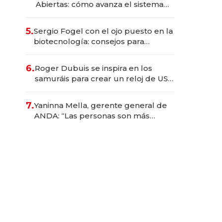
Abiertas: cómo avanza el sistema
financiero uruguayo
5.
Sergio Fogel con el ojo puesto en la
biotecnología: consejos para
emprendedores, oportunidades de
inversión y el rol de la IA
6.
Roger Dubuis se inspira en los
samuráis para crear un reloj de US$
384.000
7.
Yaninna Mella, gerente general de
ANDA: “Las personas son más
importantes que los problemas”