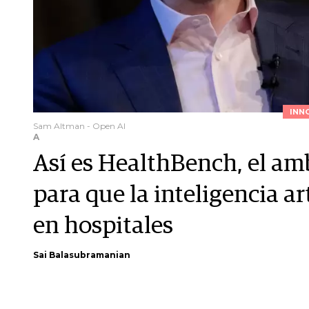
INN
Sam Altman - Open AI
A
Así es HealthBench, el am
para que la inteligencia art
en hospitales
Sai Balasubramanian