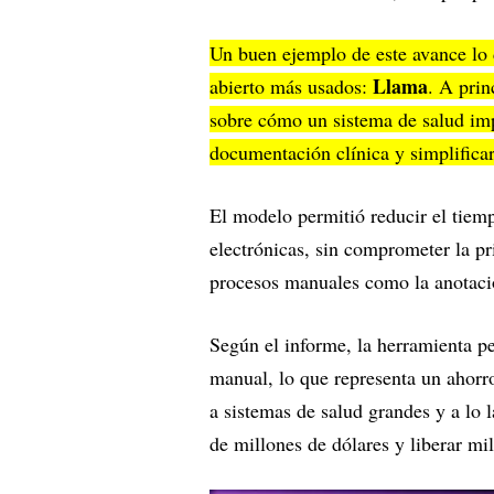
Un buen ejemplo de este avance lo
Llama
abierto más usados:
. A prin
sobre cómo un sistema de salud imp
documentación clínica y simplificar
El modelo permitió reducir el tiempo
electrónicas, sin comprometer la pr
procesos manuales como la anotación
Según el informe, la herramienta pe
manual, lo que representa un ahor
a sistemas de salud grandes y a lo 
de millones de dólares y liberar mi