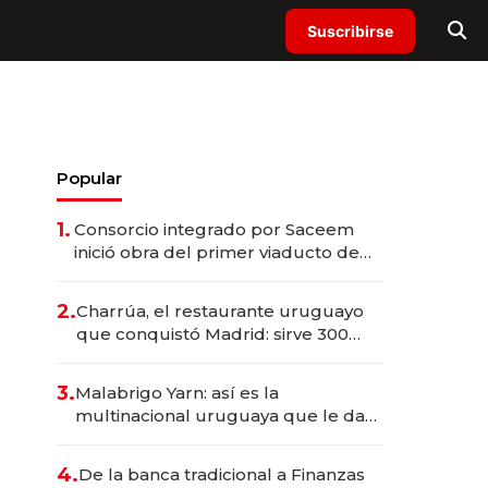
Suscribirse
Popular
1.
Consorcio integrado por Saceem
inició obra del primer viaducto de
los Accesos Este a Montevideo;
inversión total asciende a US$ 54
2.
Charrúa, el restaurante uruguayo
millones
que conquistó Madrid: sirve 300
cubiertos diarios, agota reservas
con un mes de anticipación y
3.
Malabrigo Yarn: así es la
prepara apertura
multinacional uruguaya que le da
de tejer al mundo
4.
De la banca tradicional a Finanzas