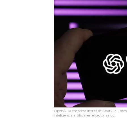
OpenAI, la empresa detrás de ChatGPT, pres
inteligencia artificial en el sector salud.