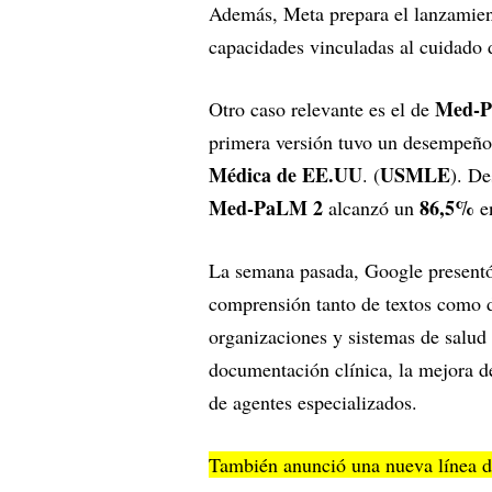
Además, Meta prepara el lanzamien
capacidades vinculadas al cuidado d
Med-
Otro caso relevante es el de
primera versión tuvo un desempeño
Médica de EE.UU
USMLE
. (
). De
Med-PaLM 2
86,5%
alcanzó un
en
La semana pasada, Google present
comprensión tanto de textos como 
organizaciones y sistemas de salud 
documentación clínica, la mejora de
de agentes especializados.
También anunció una nueva línea de