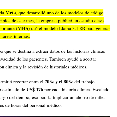
Meta
 da
, que desarrolló uno de los modelos de código
cipios de este mes, la empresa publicó un estudio clave
MHS
ortante (
) usó el modelo Llama 3.1 8B para generar
 tareas internas.
 que se destina a extraer datos de las historias clínicas
ivacidad de los pacientes. También ayudó a acortar
 clínica y la revisión de historiales médicos.
70% y el 80%
rmitió recortar entre el
del trabajo
US$ 176
ro estimado de
por cada historia clínica. Escalado
largo del tiempo, eso podría implicar un ahorro de miles
les de horas del personal médico.