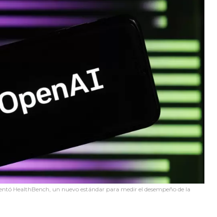
entó HealthBench, un nuevo estándar para medir el desempeño de la