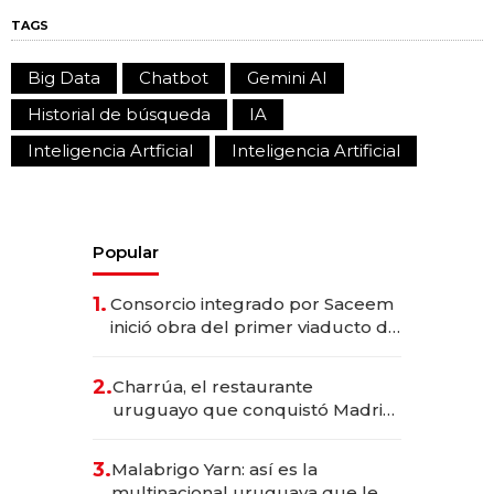
TAGS
Big Data
Chatbot
Gemini AI
Historial de búsqueda
IA
Inteligencia Artficial
Inteligencia Artificial
Popular
1.
Consorcio integrado por Saceem
inició obra del primer viaducto de
los Accesos Este a Montevideo;
inversión total asciende a US$ 54
2.
Charrúa, el restaurante
millones
uruguayo que conquistó Madrid:
sirve 300 cubiertos diarios, agota
reservas con un mes de
3.
Malabrigo Yarn: así es la
anticipación y prepara apertura
multinacional uruguaya que le