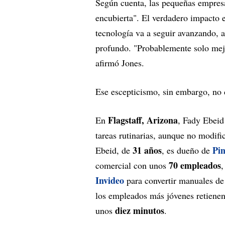
Según cuenta, las pequeñas empre
encubierta". El verdadero impacto 
tecnología va a seguir avanzando,
profundo. "Probablemente solo mejo
afirmó Jones.
Ese escepticismo, sin embargo, no 
Flagstaff, Arizona
En
, Fady Ebeid 
tareas rutinarias, aunque no modif
31 años
Pin
Ebeid, de
, es dueño de
70 empleados
comercial con unos
,
Invideo
para convertir manuales de 
los empleados más jóvenes retienen
diez minutos
unos
.