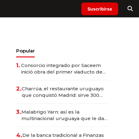
Suscribirse
Popular
1.
Consorcio integrado por Saceem
inició obra del primer viaducto de
los Accesos Este a Montevideo;
inversión total asciende a US$ 54
2.
Charrúa, el restaurante uruguayo
millones
que conquistó Madrid: sirve 300
cubiertos diarios, agota reservas
con un mes de anticipación y
3.
Malabrigo Yarn: así es la
prepara apertura
multinacional uruguaya que le da
de tejer al mundo
4.
De la banca tradicional a Finanzas