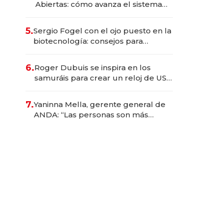
Abiertas: cómo avanza el sistema
financiero uruguayo
5.
Sergio Fogel con el ojo puesto en la
biotecnología: consejos para
emprendedores, oportunidades de
inversión y el rol de la IA
6.
Roger Dubuis se inspira en los
samuráis para crear un reloj de US$
384.000
7.
Yaninna Mella, gerente general de
ANDA: “Las personas son más
importantes que los problemas”