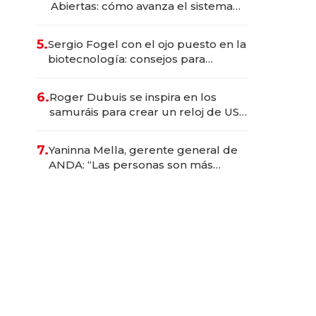
Abiertas: cómo avanza el sistema
financiero uruguayo
5.
Sergio Fogel con el ojo puesto en la
biotecnología: consejos para
emprendedores, oportunidades de
inversión y el rol de la IA
6.
Roger Dubuis se inspira en los
samuráis para crear un reloj de US$
384.000
7.
Yaninna Mella, gerente general de
ANDA: “Las personas son más
importantes que los problemas”