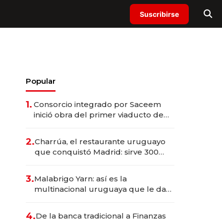
Suscribirse
Popular
1.
Consorcio integrado por Saceem
inició obra del primer viaducto de
los Accesos Este a Montevideo;
inversión total asciende a US$ 54
2.
Charrúa, el restaurante uruguayo
millones
que conquistó Madrid: sirve 300
cubiertos diarios, agota reservas
con un mes de anticipación y
3.
Malabrigo Yarn: así es la
prepara apertura
multinacional uruguaya que le da
de tejer al mundo
4.
De la banca tradicional a Finanzas