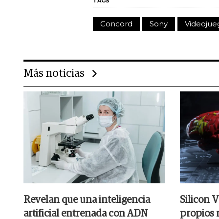
TAGS
Concord
Sony
Videojue
Más noticias
Revelan que una inteligencia
Silicon V
artificial entrenada con ADN
propios r