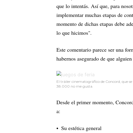
que lo intentás. Así que, para noso
implementar muchas etapas de contr
momento de dichas etapas debe ade
lo que hicimos".
Este comentario parece ser una for
habernos asegurado de que alguien 
El tráiler cinematográfico de Concord, que se
38.000 no me gusta.
Desde el primer momento, Concord
a:
Su estética general