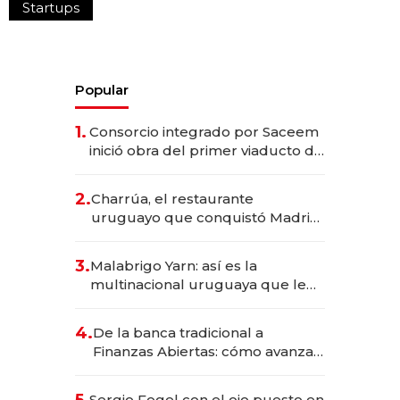
Startups
Popular
1.
Consorcio integrado por Saceem
inició obra del primer viaducto de
los Accesos Este a Montevideo;
inversión total asciende a US$ 54
2.
Charrúa, el restaurante
millones
uruguayo que conquistó Madrid:
sirve 300 cubiertos diarios, agota
reservas con un mes de
3.
Malabrigo Yarn: así es la
anticipación y prepara apertura
multinacional uruguaya que le
da de tejer al mundo
4.
De la banca tradicional a
Finanzas Abiertas: cómo avanza
el sistema financiero uruguayo
Sergio Fogel con el ojo puesto en