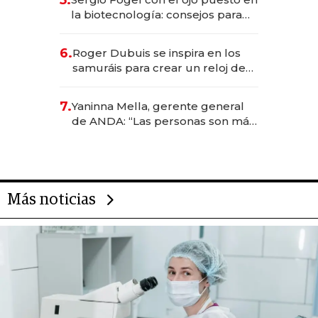
5.
la biotecnología: consejos para
emprendedores, oportunidades
de inversión y el rol de la IA
6.
Roger Dubuis se inspira en los
samuráis para crear un reloj de
US$ 384.000
7.
Yaninna Mella, gerente general
de ANDA: “Las personas son más
importantes que los problemas”
Más noticias