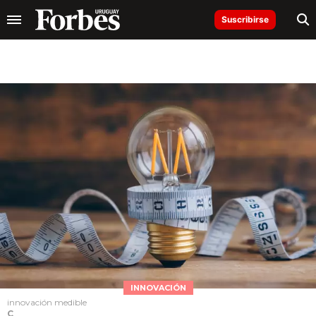
Suscribirse
INNOVACIÓN
innovación medible
C