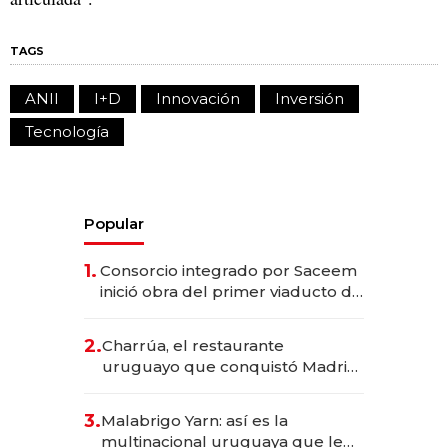
TAGS
ANII
I+D
Innovación
Inversión
Tecnología
Popular
1.
Consorcio integrado por Saceem
inició obra del primer viaducto de
los Accesos Este a Montevideo;
inversión total asciende a US$ 54
2.
Charrúa, el restaurante
millones
uruguayo que conquistó Madrid:
sirve 300 cubiertos diarios, agota
reservas con un mes de
3.
Malabrigo Yarn: así es la
anticipación y prepara apertura
multinacional uruguaya que le