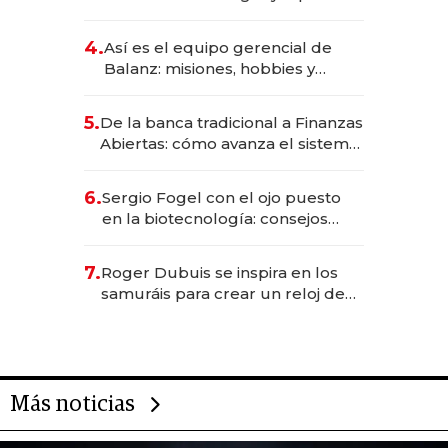
da de tejer al mundo
4.
Así es el equipo gerencial de
Balanz: misiones, hobbies y
metas para este año
5.
De la banca tradicional a Finanzas
Abiertas: cómo avanza el sistema
financiero uruguayo
6.
Sergio Fogel con el ojo puesto
en la biotecnología: consejos
para emprendedores,
oportunidades de inversión y el
7.
Roger Dubuis se inspira en los
rol de la IA
samuráis para crear un reloj de
US$ 384.000
Más noticias