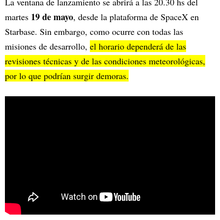
La ventana de lanzamiento se abrirá a las 20.30 hs del
19 de mayo
martes
, desde la plataforma de SpaceX en
Starbase. Sin embargo, como ocurre con todas las
misiones de desarrollo,
el horario dependerá de las
revisiones técnicas y de las condiciones meteorológicas,
por lo que podrían surgir demoras.