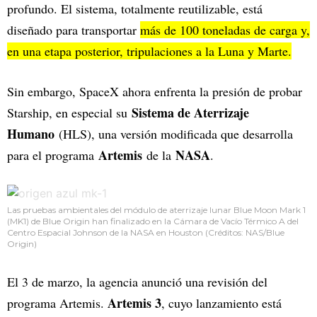
profundo. El sistema, totalmente reutilizable, está
diseñado para transportar
más de 100 toneladas de carga y,
en una etapa posterior, tripulaciones a la Luna y Marte.
Sin embargo, SpaceX ahora enfrenta la presión de probar
Sistema de Aterrizaje
Starship, en especial su
Humano
(HLS), una versión modificada que desarrolla
Artemis
NASA
para el programa
de la
.
Las pruebas ambientales del módulo de aterrizaje lunar Blue Moon Mark 1
(MK1) de Blue Origin han finalizado en la Cámara de Vacío Térmico A del
Centro Espacial Johnson de la NASA en Houston (Créditos: NAS/Blue
Origin)
El 3 de marzo, la agencia anunció una revisión del
Artemis 3
programa Artemis.
, cuyo lanzamiento está