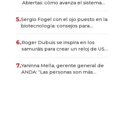
Abiertas: cómo avanza el sistema
financiero uruguayo
5.
Sergio Fogel con el ojo puesto en la
biotecnología: consejos para
emprendedores, oportunidades de
inversión y el rol de la IA
6.
Roger Dubuis se inspira en los
samuráis para crear un reloj de US$
384.000
7.
Yaninna Mella, gerente general de
ANDA: “Las personas son más
importantes que los problemas”