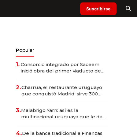
Suscribirse
Popular
1.
Consorcio integrado por Saceem
inició obra del primer viaducto de
los Accesos Este a Montevideo;
inversión total asciende a US$ 54
2.
Charrúa, el restaurante uruguayo
millones
que conquistó Madrid: sirve 300
cubiertos diarios, agota reservas
con un mes de anticipación y
3.
Malabrigo Yarn: así es la
prepara apertura
multinacional uruguaya que le da
de tejer al mundo
4.
De la banca tradicional a Finanzas