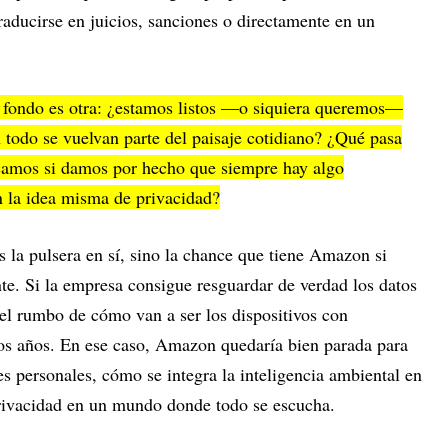
aducirse en juicios, sanciones o directamente en un
de fondo es otra: ¿estamos listos —o siquiera queremos—
 todo se vuelvan parte del paisaje cotidiano? ¿Qué pasa
camos si damos por hecho que siempre hay algo
 la idea misma de privacidad?
 la pulsera en sí, sino la chance que tiene Amazon si
nte. Si la empresa consigue resguardar de verdad los datos
 el rumbo de cómo van a ser los dispositivos con
imos años. En ese caso, Amazon quedaría bien parada para
es personales, cómo se integra la inteligencia ambiental en
privacidad en un mundo donde todo se escucha.