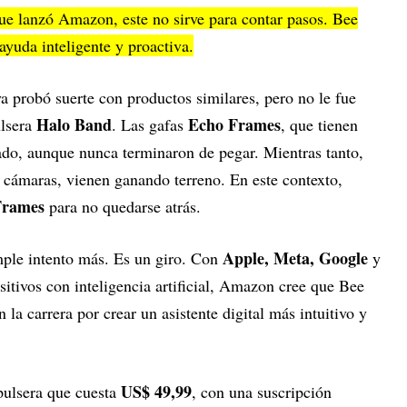
que lanzó Amazon, este no sirve para contar pasos. Bee
ayuda inteligente y proactiva.
probó suerte con productos similares, pero no le fue
Halo Band
Echo Frames
ulsera
. Las gafas
, que tienen
ado, aunque nunca terminaron de pegar. Mientras tanto,
cámaras, vienen ganando terreno. En este contexto,
Frames
para no quedarse atrás.
Apple, Meta, Google
mple intento más. Es un giro. Con
y
itivos con inteligencia artificial, Amazon cree que Bee
 la carrera por crear un asistente digital más intuitivo y
US$ 49,99
 pulsera que cuesta
, con una suscripción