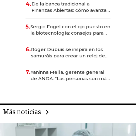
4.
De la banca tradicional a
Finanzas Abiertas: cómo avanza
el sistema financiero uruguayo
5.
Sergio Fogel con el ojo puesto en
la biotecnología: consejos para
emprendedores, oportunidades
de inversión y el rol de la IA
6.
Roger Dubuis se inspira en los
samuráis para crear un reloj de
US$ 384.000
7.
Yaninna Mella, gerente general
de ANDA: “Las personas son más
importantes que los problemas”
Más noticias