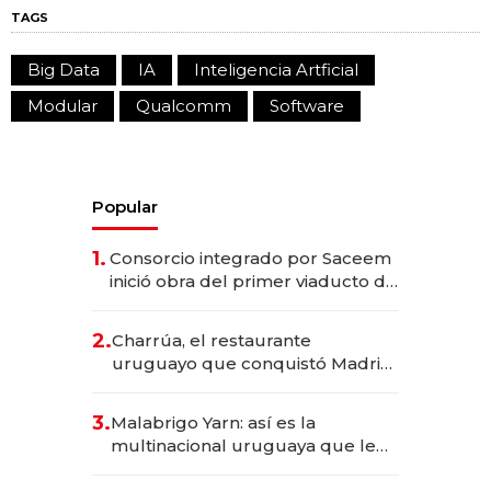
TAGS
Big Data
IA
Inteligencia Artficial
Modular
Qualcomm
Software
Popular
1.
Consorcio integrado por Saceem
inició obra del primer viaducto de
los Accesos Este a Montevideo;
inversión total asciende a US$ 54
2.
Charrúa, el restaurante
millones
uruguayo que conquistó Madrid:
sirve 300 cubiertos diarios, agota
reservas con un mes de
3.
Malabrigo Yarn: así es la
anticipación y prepara apertura
multinacional uruguaya que le
da de tejer al mundo