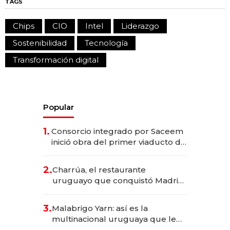
TAGS
Chips
CIO
Intel
Liderazgo
Sostenibilidad
Tecnología
Transformación digital
Popular
1.
Consorcio integrado por Saceem
inició obra del primer viaducto de
los Accesos Este a Montevideo;
inversión total asciende a US$ 54
2.
Charrúa, el restaurante
millones
uruguayo que conquistó Madrid:
sirve 300 cubiertos diarios, agota
reservas con un mes de
3.
Malabrigo Yarn: así es la
anticipación y prepara apertura
multinacional uruguaya que le
da de tejer al mundo