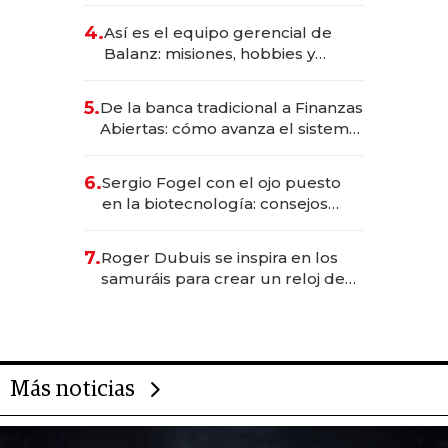
4.
Así es el equipo gerencial de
Balanz: misiones, hobbies y
metas para este año
5.
De la banca tradicional a Finanzas
Abiertas: cómo avanza el sistema
financiero uruguayo
6.
Sergio Fogel con el ojo puesto
en la biotecnología: consejos
para emprendedores,
oportunidades de inversión y el
7.
Roger Dubuis se inspira en los
rol de la IA
samuráis para crear un reloj de
US$ 384.000
Más noticias