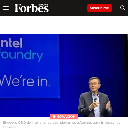
Suscribirse
INNOVACIÓN
El nuevo CEO de Intel analiza abandonar los esfuerzos para impulsar su
tan esper