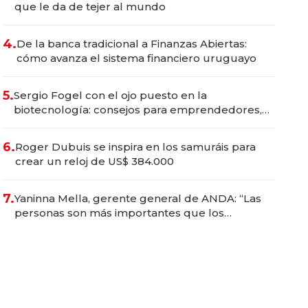
que le da de tejer al mundo
4.
De la banca tradicional a Finanzas Abiertas:
cómo avanza el sistema financiero uruguayo
5.
Sergio Fogel con el ojo puesto en la
biotecnología: consejos para emprendedores,
oportunidades de inversión y el rol de la IA
6.
Roger Dubuis se inspira en los samuráis para
crear un reloj de US$ 384.000
7.
Yaninna Mella, gerente general de ANDA: “Las
personas son más importantes que los
problemas”