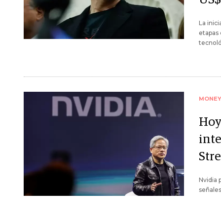
La inic
etapas
tecnoló
MONE
Hoy 
inte
Stre
Nvidia 
señales