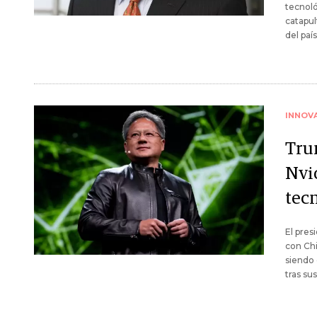
tecnoló
catapul
del país
INNOV
Tru
Nvi
tec
El pres
con Chi
siendo 
tras su