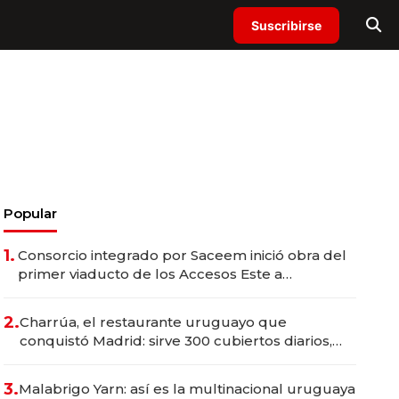
Suscribirse
Popular
1.
Consorcio integrado por Saceem inició obra del
primer viaducto de los Accesos Este a
Montevideo; inversión total asciende a US$ 54
millones
2.
Charrúa, el restaurante uruguayo que
conquistó Madrid: sirve 300 cubiertos diarios,
agota reservas con un mes de anticipación y
prepara apertura
3.
Malabrigo Yarn: así es la multinacional uruguaya