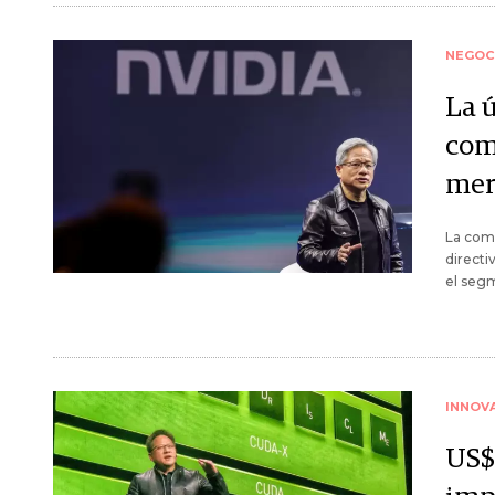
NEGOC
La 
com
mer
La comp
directi
el seg
INNOV
US$