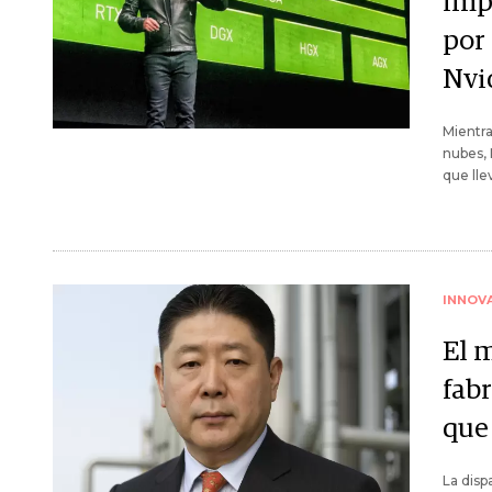
imp
por
Nvi
Mientra
nubes, 
que lle
INNOV
El m
fabr
que
La disp