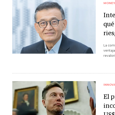
MONE
Inte
qué
rie
La comp
ventaja
revalor
INNOV
El 
inc
US$