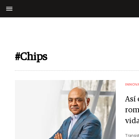
#Chips
INNOV
Así 
romp
vid
Transis