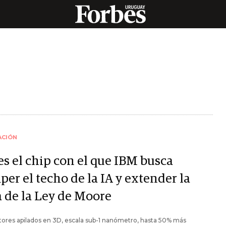
ACIÓN
es el chip con el que IBM busca
er el techo de la IA y extender la
a de la Ley de Moore
tores apilados en 3D, escala sub-1 nanómetro, hasta 50% más