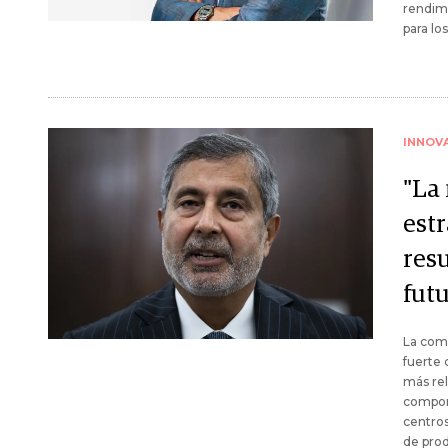
rendimi
para lo
INNOV
"La
estr
res
futu
La comp
fuerte 
más rel
compone
centro
de prod