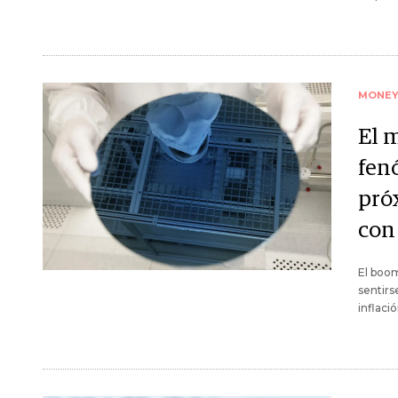
MONE
El m
fen
pró
con
El boom
sentirs
inflació