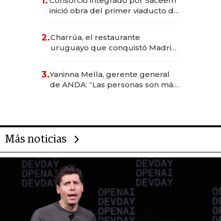
1.
Consorcio integrado por Saceem
inició obra del primer viaducto de
los Accesos Este a Montevideo;
inversión total asciende a US$ 54
2.
Charrúa, el restaurante
millones
uruguayo que conquistó Madrid:
sirve 300 cubiertos diarios, agota
reservas con un mes de
3.
Yaninna Mella, gerente general
anticipación y prepara apertura
de ANDA: “Las personas son más
importantes que los problemas”
Más noticias