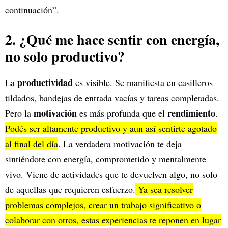
continuación”.
2. ¿Qué me hace sentir con energía,
no solo productivo?
productividad
La
es visible. Se manifiesta en casilleros
tildados, bandejas de entrada vacías y tareas completadas.
motivación
rendimiento
Pero la
es más profunda que el
.
Podés ser altamente productivo y aun así sentirte agotado
al final del día
. La verdadera motivación te deja
sintiéndote con energía, comprometido y mentalmente
vivo. Viene de actividades que te devuelven algo, no solo
de aquellas que requieren esfuerzo.
Ya sea resolver
problemas complejos, crear un trabajo significativo o
colaborar con otros, estas experiencias te reponen en lugar