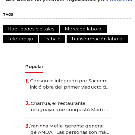
TAGS
Habilidades digitales
Mercado laboral
Teletrabajo
Trabajo
Transformación laboral
Popular
1.
Consorcio integrado por Saceem
inició obra del primer viaducto de
los Accesos Este a Montevideo;
inversión total asciende a US$ 54
2.
Charrúa, el restaurante
millones
uruguayo que conquistó Madrid:
sirve 300 cubiertos diarios, agota
reservas con un mes de
3.
Yaninna Mella, gerente general
anticipación y prepara apertura
de ANDA: “Las personas son más