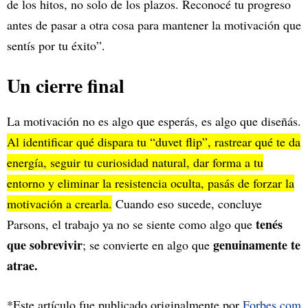
de los hitos, no solo de los plazos. Reconocé tu progreso
antes de pasar a otra cosa para mantener la motivación que
sentís por tu éxito”.
Un cierre final
La motivación no es algo que esperás, es algo que diseñás.
Al identificar qué dispara tu “duvet flip”, rastrear qué te da
energía, seguir tu curiosidad natural, dar forma a tu
entorno y eliminar la resistencia oculta, pasás de forzar la
motivación a crearla.
Cuando eso sucede, concluye
tenés
Parsons, el trabajo ya no se siente como algo que
que sobrevivir
genuinamente te
; se convierte en algo que
atrae.
*Este artículo fue publicado originalmente por
Forbes.com