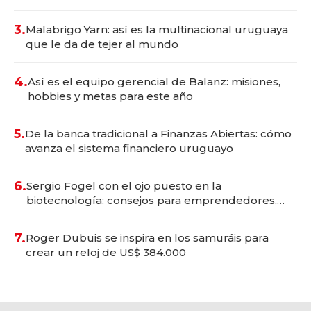
con un mes de anticipación y prepara apertura
3.
Malabrigo Yarn: así es la multinacional uruguaya
que le da de tejer al mundo
4.
Así es el equipo gerencial de Balanz: misiones,
hobbies y metas para este año
5.
De la banca tradicional a Finanzas Abiertas: cómo
avanza el sistema financiero uruguayo
6.
Sergio Fogel con el ojo puesto en la
biotecnología: consejos para emprendedores,
oportunidades de inversión y el rol de la IA
7.
Roger Dubuis se inspira en los samuráis para
crear un reloj de US$ 384.000