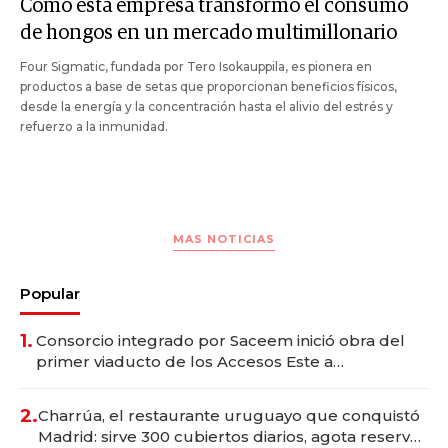
Cómo esta empresa transformó el consumo
de hongos en un mercado multimillonario
Four Sigmatic, fundada por Tero Isokauppila, es pionera en
productos a base de setas que proporcionan beneficios físicos,
desde la energía y la concentración hasta el alivio del estrés y
refuerzo a la inmunidad.
MAS NOTICIAS
Popular
1.
Consorcio integrado por Saceem inició obra del
primer viaducto de los Accesos Este a
Montevideo; inversión total asciende a US$ 54
millones
2.
Charrúa, el restaurante uruguayo que conquistó
Madrid: sirve 300 cubiertos diarios, agota reservas