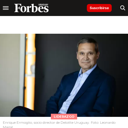
Suscribirse
LIDERAZGO
Enrique Ermoglio, socio director de Deloitte Uruguay. Foto: Leonardo
Mainé.