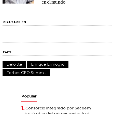
en el mundo
MIRA TAMBIÉN
TAGS
Deloitte
Enrique Ermoglio
Forbes CEO Summit
Popular
1.
Consorcio integrado por Saceem
inició obra del primer viaducto de