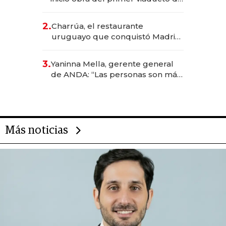
los Accesos Este a Montevideo;
inversión total asciende a US$ 54
2.
Charrúa, el restaurante
millones
uruguayo que conquistó Madrid:
sirve 300 cubiertos diarios, agota
reservas con un mes de
3.
Yaninna Mella, gerente general
anticipación y prepara apertura
de ANDA: “Las personas son más
importantes que los problemas”
Más noticias