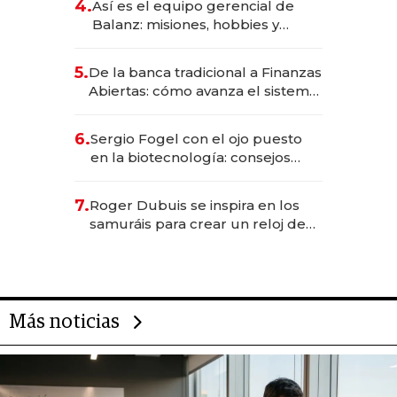
4.
Así es el equipo gerencial de
Balanz: misiones, hobbies y
metas para este año
5.
De la banca tradicional a Finanzas
Abiertas: cómo avanza el sistema
financiero uruguayo
6.
Sergio Fogel con el ojo puesto
en la biotecnología: consejos
para emprendedores,
oportunidades de inversión y el
7.
Roger Dubuis se inspira en los
rol de la IA
samuráis para crear un reloj de
US$ 384.000
Más noticias