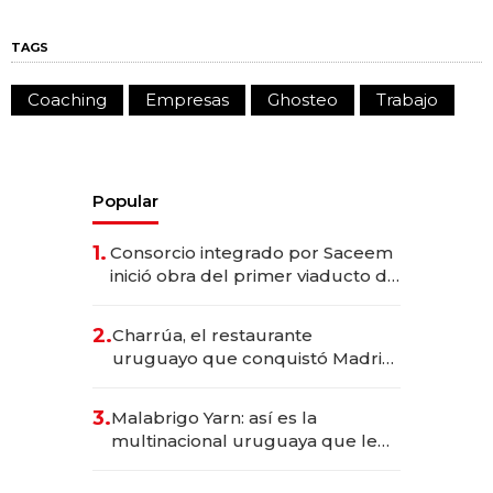
TAGS
Coaching
Empresas
Ghosteo
Trabajo
Popular
1.
Consorcio integrado por Saceem
inició obra del primer viaducto de
los Accesos Este a Montevideo;
inversión total asciende a US$ 54
2.
Charrúa, el restaurante
millones
uruguayo que conquistó Madrid:
sirve 300 cubiertos diarios, agota
reservas con un mes de
3.
Malabrigo Yarn: así es la
anticipación y prepara apertura
multinacional uruguaya que le
da de tejer al mundo