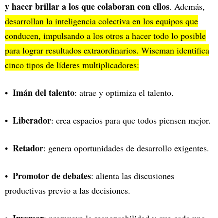
y hacer brillar a los que colaboran con ellos
. Además,
desarrollan la inteligencia colectiva en los equipos que
conducen, impulsando a los otros a hacer todo lo posible
para lograr resultados extraordinarios. Wiseman identifica
cinco tipos de líderes multiplicadores:
Imán del talento
: atrae y optimiza el talento.
Liberador
: crea espacios para que todos piensen mejor.
Retador
: genera oportunidades de desarrollo exigentes.
Promotor de debates
: alienta las discusiones
productivas previo a las decisiones.
Inversor
: promueve la responsabilidad y que cada uno