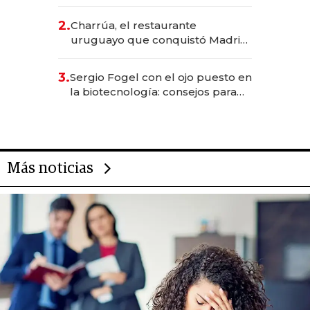
los Accesos Este a Montevideo;
inversión total asciende a US$ 54
2.
Charrúa, el restaurante
millones
uruguayo que conquistó Madrid:
sirve 300 cubiertos diarios, agota
reservas con un mes de
3.
Sergio Fogel con el ojo puesto en
anticipación y prepara apertura
la biotecnología: consejos para
emprendedores, oportunidades
de inversión y el rol de la IA
Más noticias