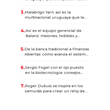
sirve 300 cubiertos diarios, agota
reservas con un mes de
3.
Malabrigo Yarn: así es la
anticipación y prepara apertura
multinacional uruguaya que le
da de tejer al mundo
4.
Así es el equipo gerencial de
Balanz: misiones, hobbies y
metas para este año
5.
De la banca tradicional a Finanzas
Abiertas: cómo avanza el sistema
financiero uruguayo
6.
Sergio Fogel con el ojo puesto
en la biotecnología: consejos
para emprendedores,
oportunidades de inversión y el
7.
Roger Dubuis se inspira en los
rol de la IA
samuráis para crear un reloj de
US$ 384.000