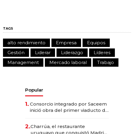
TAGS
alto rendimiento
Empresa
Equipos
Gestión
Liderar
Liderazgo
Líderes
Management
Mercado laboral
Trabajo
Popular
1.
Consorcio integrado por Saceem
inició obra del primer viaducto de
los Accesos Este a Montevideo;
inversión total asciende a US$ 54
2.
Charrúa, el restaurante
millones
uruguayo que conquistó Madrid: