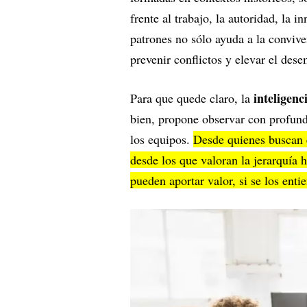
frente al trabajo, la autoridad, la 
patrones no sólo ayuda a la conviven
prevenir conflictos y elevar el des
inteligen
Para que quede claro, la
bien, propone observar con profund
los equipos.
Desde quienes buscan e
desde los que valoran la jerarquía 
pueden aportar valor, si se los ent