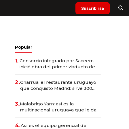
Suscribirse
Popular
1.
Consorcio integrado por Saceem
inició obra del primer viaducto de
los Accesos Este a Montevideo;
inversión total asciende a US$ 54
2.
Charrúa, el restaurante uruguayo
millones
que conquistó Madrid: sirve 300
cubiertos diarios, agota reservas
con un mes de anticipación y
3.
Malabrigo Yarn: así es la
prepara apertura
multinacional uruguaya que le da
de tejer al mundo
4.
Así es el equipo gerencial de