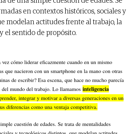
lá de una simple cuestión de edades. Se
madas en contextos históricos, sociales y
ue modelan actitudes frente al trabajo, la
y el sentido de propósito.
a vez cómo liderar eficazmente cuando en un mismo
as que nacieron con un smartphone en la mano con otras
inas de escribir? Esa escena, que hace no mucho parecía
inteligencia
je del mundo del trabajo. Lo llamamos
prender, integrar y motivar a diversas generaciones en un
sus diferencias como una ventaja competitiva.
imple cuestión de edades. Se trata de mentalidades
ociales y tecnológicos distintos, que modelan actitudes