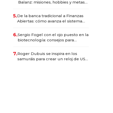
Balanz: misiones, hobbies y metas
para este año
5.
De la banca tradicional a Finanzas
Abiertas: cómo avanza el sistema
financiero uruguayo
6.
Sergio Fogel con el ojo puesto en la
biotecnología: consejos para
emprendedores, oportunidades de
inversión y el rol de la IA
7.
Roger Dubuis se inspira en los
samuráis para crear un reloj de US$
384.000