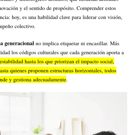
innovación y el sentido de propósito. Comprender estos
cia: hoy, es una habilidad clave para liderar con visión,
empeño colectivo.
cia generacional
no implica etiquetar ni encasillar. Más
idad los códigos culturales que cada generación aporta a
stabilidad hasta los que priorizan el impacto social,
hasta quienes proponen estructuras horizontales, todos
iende y gestiona adecuadamente
.