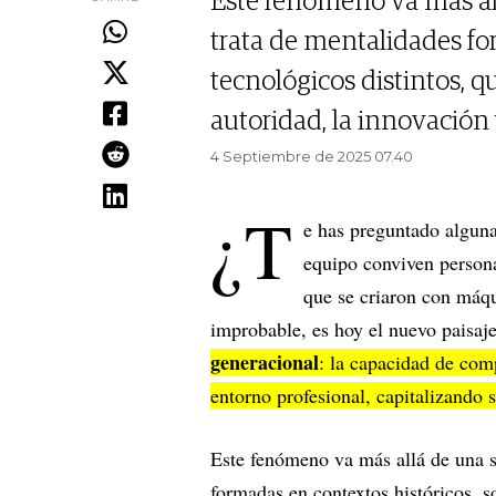
Este fenómeno va más al
trata de mentalidades for
tecnológicos distintos, q
autoridad, la innovación 
4 Septiembre de 2025 07.40
¿T
e has preguntado algun
equipo conviven person
que se criaron con máqu
improbable, es hoy el nuevo paisa
generacional
: la capacidad de com
entorno profesional, capitalizando 
Este fenómeno va más allá de una s
formadas en contextos históricos, s