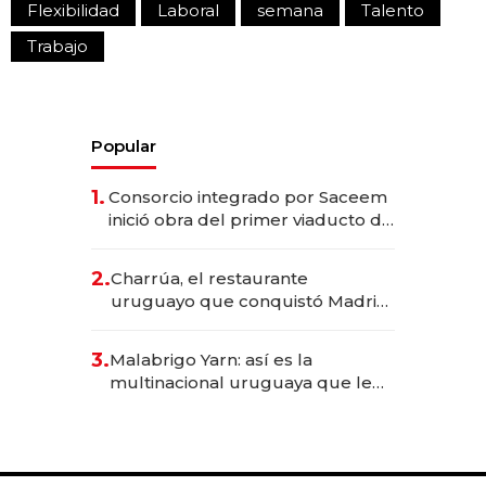
Flexibilidad
Laboral
semana
Talento
Trabajo
Popular
1.
Consorcio integrado por Saceem
inició obra del primer viaducto de
los Accesos Este a Montevideo;
inversión total asciende a US$ 54
2.
Charrúa, el restaurante
millones
uruguayo que conquistó Madrid:
sirve 300 cubiertos diarios, agota
reservas con un mes de
3.
Malabrigo Yarn: así es la
anticipación y prepara apertura
multinacional uruguaya que le
da de tejer al mundo