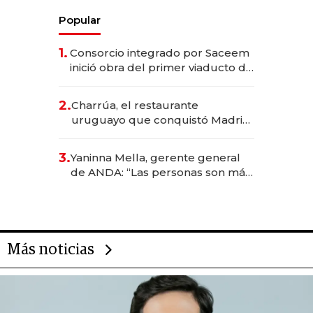
Popular
1.
Consorcio integrado por Saceem
inició obra del primer viaducto de
los Accesos Este a Montevideo;
inversión total asciende a US$ 54
2.
Charrúa, el restaurante
millones
uruguayo que conquistó Madrid:
sirve 300 cubiertos diarios, agota
reservas con un mes de
3.
Yaninna Mella, gerente general
anticipación y prepara apertura
de ANDA: “Las personas son más
importantes que los problemas”
Más noticias