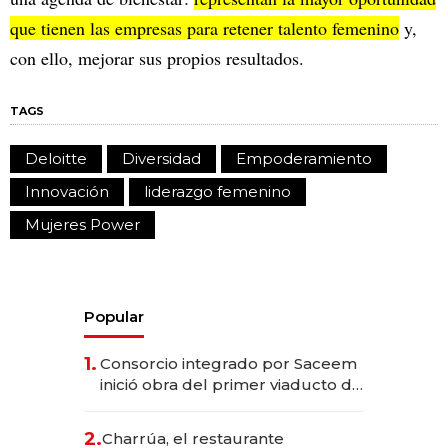
que tienen las empresas para retener talento femenino
y,
con ello, mejorar sus propios resultados.
TAGS
Deloitte
Diversidad
Empoderamiento
Innovación
liderazgo femenino
Mujeres Power
Popular
1.
Consorcio integrado por Saceem
inició obra del primer viaducto de
los Accesos Este a Montevideo;
inversión total asciende a US$ 54
2.
Charrúa, el restaurante
millones