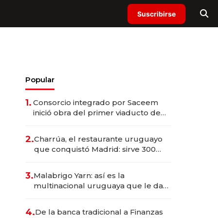
Suscribirse
Popular
1.
Consorcio integrado por Saceem
inició obra del primer viaducto de
los Accesos Este a Montevideo;
inversión total asciende a US$ 54
2.
Charrúa, el restaurante uruguayo
millones
que conquistó Madrid: sirve 300
cubiertos diarios, agota reservas
con un mes de anticipación y
3.
Malabrigo Yarn: así es la
prepara apertura
multinacional uruguaya que le da
de tejer al mundo
4.
De la banca tradicional a Finanzas