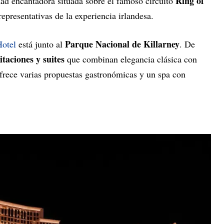
Ring of
ad encantadora situada sobre el famoso circuito
representativas de la experiencia irlandesa.
Parque Nacional de Killarney
Hotel
está junto al
. De
itaciones y suites
que combinan elegancia clásica con
ece varias propuestas gastronómicas y un spa con