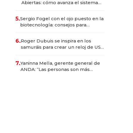
Abiertas: cómo avanza el sistema
financiero uruguayo
5.
Sergio Fogel con el ojo puesto en la
biotecnología: consejos para
emprendedores, oportunidades de
inversión y el rol de la IA
6.
Roger Dubuis se inspira en los
samuráis para crear un reloj de US$
384.000
7.
Yaninna Mella, gerente general de
ANDA: “Las personas son más
importantes que los problemas”