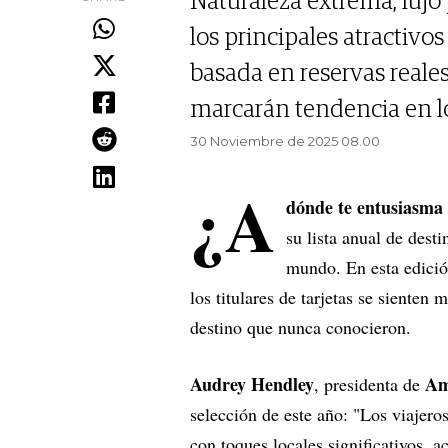
Naturaleza extrema, lujo 
los principales atractivos
basada en reservas reales
marcarán tendencia en l
30 Noviembre de 2025 08.00
¿A
dónde te entusiasma 
su lista anual de des
mundo. En esta edició
los titulares de tarjetas se sienten
destino que nunca conocieron.
Audrey Hendley
Ame
, presidenta de
selección de este año: "Los viajero
con toques locales significativos, 