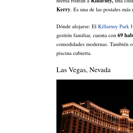
Killarney,
niebla rodean a
una ciud
Kerry
. Es una de las postales más 
Dónde alojarse: El
Killarney Park 
69 hab
gestión familiar, cuenta con
comodidades modernas. También ofr
piscina cubierta.
Las Vegas, Nevada