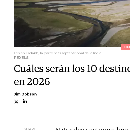
LIF
Leh en Ladakh, la parte más septentrional de la India
PEXELS
Cuáles serán los 10 destin
en 2026
Jim Dobson
SHARE